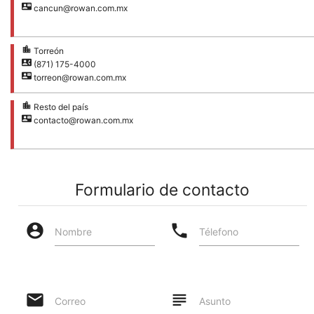
contact_mail
cancun@rowan.com.mx
location_city
Torreón
contact_phone
(871) 175-4000
contact_mail
torreon@rowan.com.mx
location_city
Resto del país
contact_mail
contacto@rowan.com.mx
Formulario de contacto
account_circle
phone
Nombre
Télefono
email
subject
Correo
Asunto